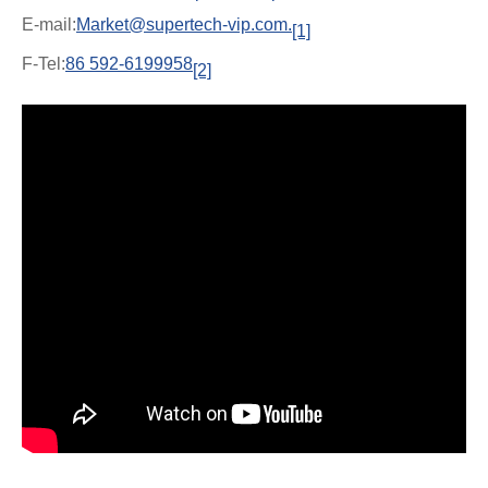
E-mail:
Market@supertech-vip.com.
[1]
F-Tel:
86 592-6199958
[2]