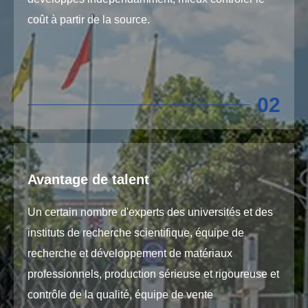
coût à partir de la source.
02
Avantage de talent
Un certain nombre d'experts des universités et des
instituts de recherche scientifique, équipe de
recherche et développement de matériaux
professionnels, production sérieuse et rigoureuse et
contrôle de la qualité, équipe de vente